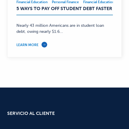
Financial Education
Personal Finance
Financial Education
Person
Financial
5 WAYS TO PAY OFF STUDENT DEBT FASTER
Education,
Personal
Finance
Nearly 43 million Americans are in student loan
—
debt, owing nearly $1.6...
LEARN MORE
SERVICIO AL CLIENTE