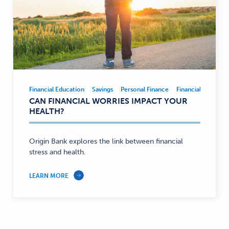
Financial Education
Savings
Personal Finance
Financial Educatio
Financial
CAN FINANCIAL WORRIES IMPACT YOUR
Education,
HEALTH?
Savings,
Personal
Finance
Origin Bank explores the link between financial
stress and health.
—
LEARN MORE