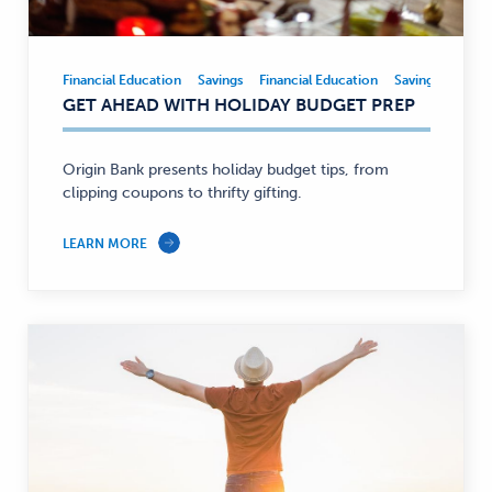
Financial Education
Savings
Financial Education
Savings
Financial
GET AHEAD WITH HOLIDAY BUDGET PREP
Education,
Savings
—
Origin Bank presents holiday budget tips, from
clipping coupons to thrifty gifting.
LEARN MORE