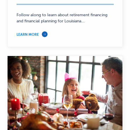
Savings,
Personal
Finance
Follow along to learn about retirement financing
and financial planning for Louisiana...
—
LEARN MORE