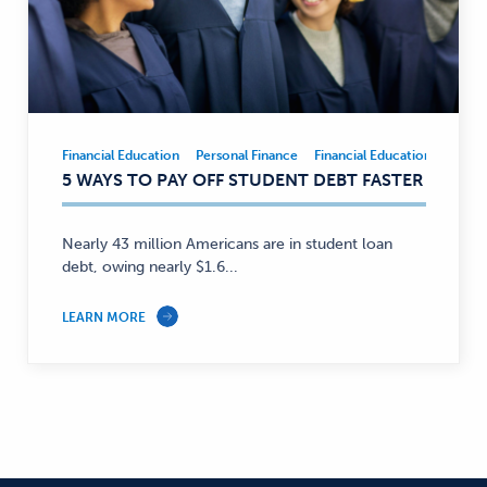
Financial Education
Personal Finance
Financial Education
Person
Financial
5 WAYS TO PAY OFF STUDENT DEBT FASTER
Education,
Personal
Finance
Nearly 43 million Americans are in student loan
—
debt, owing nearly $1.6...
LEARN MORE