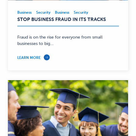
Business
Security
Business
Security
Business,
STOP BUSINESS FRAUD IN ITS TRACKS
Security
—
Fraud is on the rise for everyone from small
businesses to big...
LEARN MORE