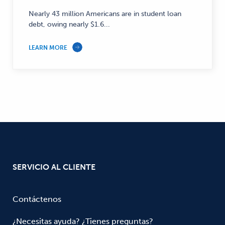
Finance
Nearly 43 million Americans are in student loan
—
debt, owing nearly $1.6...
LEARN MORE
SERVICIO AL CLIENTE
Contáctenos
¿Necesitas ayuda? ¿Tienes preguntas?