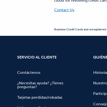
Good for revolving credit car
Contact Us
Business Credit Cards and unregistered 
SERVICIO AL CLIENTE
QUIÉN
Contáctenos
Historia
¿Necesitas ayuda? ¿Tienes
Nuestr
preguntas?
Partici
Tarjetas perdidas/robadas
Consejo