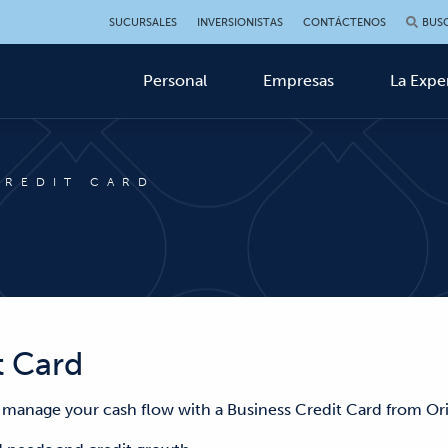
SUCURSALES
INVERSIONISTAS
CONTÁCTENOS
BUS
Personal
Empresas
La Expe
CREDIT CARD
t Card
manage your cash flow with a Business Credit Card from Ori