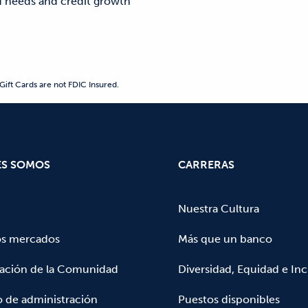
d needs and credit growth
Gift Cards are not FDIC Insured.
ES SOMOS
CARRERAS
Nuestra Cultura
os mercados
Más que un banco
pación de la Comunidad
Diversidad, Equidad e Inc
 de administración
Puestos disponibles