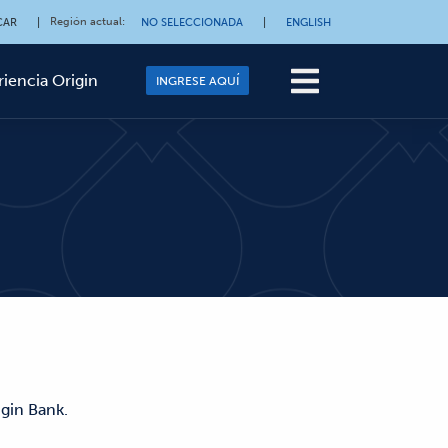
Región actual
:
CAR
|
NO SELECCIONADA
|
ENGLISH
riencia Origin
INGRESE AQUÍ
gin Bank.