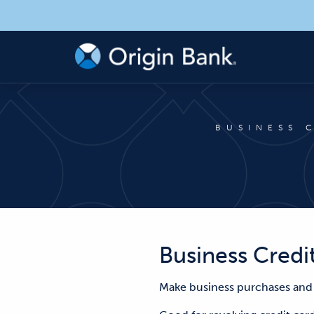
BUSINESS 
Business Credi
Make business purchases and 