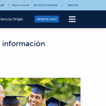
Región actual
:
CAR
|
NO SELECCIONADA
|
ENGLISH
riencia Origin
INGRESE AQUÍ
e información