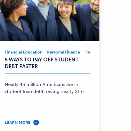
Financial Education
Personal Finance
Financial Education
Pe
Financial
5 WAYS TO PAY OFF STUDENT
Education,
DEBT FASTER
Personal
Finance
—
Nearly 43 million Americans are in
student loan debt, owing nearly $1.6...
LEARN MORE