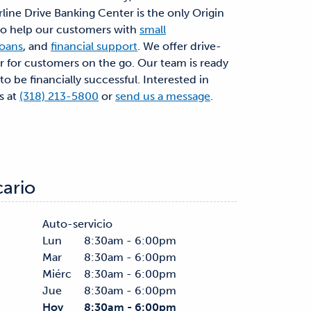
rline Drive Banking Center is the only Origin
 to help our customers with
small
oans
, and
financial support
. We offer drive-
er for customers on the go. Our team is ready
o be financially successful. Interested in
s at
(318) 213-5800
or
send us a message
.
cario
Auto-servicio
Lun
8:30am - 6:00pm
Mar
8:30am - 6:00pm
Miérc
8:30am - 6:00pm
Jue
8:30am - 6:00pm
Hoy
8:30am - 6:00pm