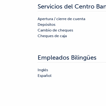
Servicios del Centro Ba
Apertura / cierre de cuenta

Servicios hipotecarios

Depósitos

Cajas de seguridad

Cambio de cheques

Cheques de caja

Empleados Bilingües
Inglés

Español