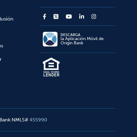
lusión
DESCARGA
la Aplicación Móvil de
Origin Bank
os
r
 Bank NMLS#
455990