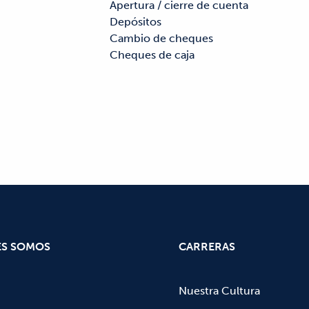
Apertura / cierre de cuenta

Máquinas de monedas

Depósitos

Notaria

Cambio de cheques

Cheques de caja

ES SOMOS
CARRERAS
Nuestra Cultura