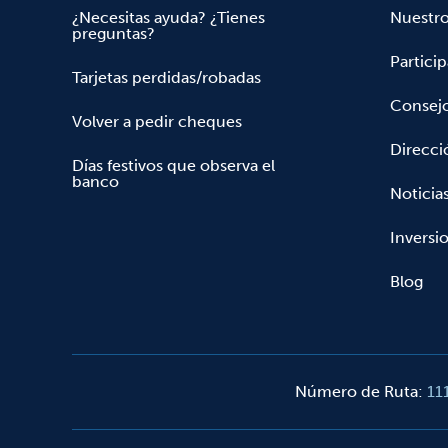
¿Necesitas ayuda? ¿Tienes
Nuestr
preguntas?
Partici
Tarjetas perdidas/robadas
Consejo
Volver a pedir cheques
Direcci
Días festivos que observa el
banco
Noticia
Inversio
Blog
Número de Ruta
:
11