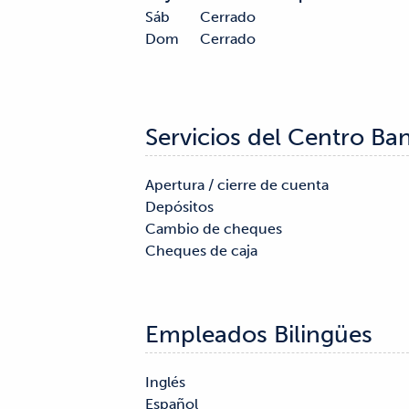
Sáb
Cerrado
Dom
Cerrado
Servicios del Centro Ba
Apertura / cierre de cuenta

Servicios hipotecarios

Depósitos

Notaria

Cambio de cheques

Cajas de seguridad

Cheques de caja

Empleados Bilingües
Inglés

Español