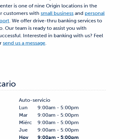
ter is one of nine Origin locations in the
ur customers with
small business
and
personal
pport
. We offer drive-thru banking services to
o. Our team is ready to assist you with
uccessful. Interested in banking with us? Feel
r
send us a message
.
cario
Auto-servicio
Lun
9:00am - 5:00pm
Mar
9:00am - 5:00pm
Miérc
9:00am - 5:00pm
Jue
9:00am - 5:00pm
Hoy
9:00am - 5:00pm