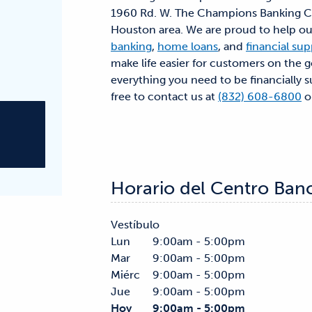
1960 Rd. W. The Champions Banking Cen
Houston area. We are proud to help o
banking
,
home loans
, and
financial su
make life easier for customers on the g
everything you need to be financially s
free to contact us at
(832) 608-6800
o
Horario del Centro Ban
Vestíbulo
Lun
9:00am - 5:00pm
Mar
9:00am - 5:00pm
Miérc
9:00am - 5:00pm
Jue
9:00am - 5:00pm
Hoy
9:00am - 5:00pm