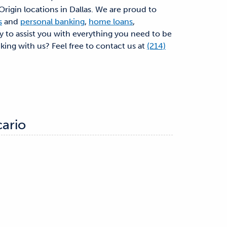
Origin locations in Dallas. We are proud to
s
and
personal banking
,
home loans
,
dy to assist you with everything you need to be
nking with us? Feel free to contact us at
(214)
cario