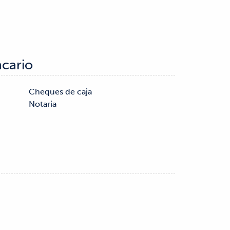
ncario
Notaria