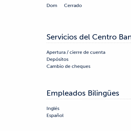
Dom
Cerrado
Servicios del Centro Ba
Apertura / cierre de cuenta

Cheques de caja

Depósitos

Cambio de cheques

Empleados Bilingües
Inglés

Español