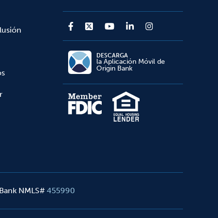
lusión
DESCARGA
la Aplicación Móvil de
Origin Bank
os
r
 Bank NMLS#
455990