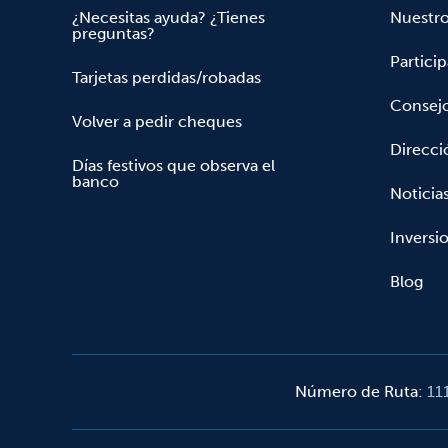
¿Necesitas ayuda? ¿Tienes
Nuestr
preguntas?
Partici
Tarjetas perdidas/robadas
Consejo
Volver a pedir cheques
Direcci
Días festivos que observa el
banco
Noticia
Inversio
Blog
Número de Ruta
:
11