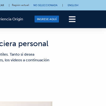
Región actual
:
CAR
|
NO SELECCIONADA
|
ENGLISH
riencia Origin
INGRESE AQUÍ
ciera personal
iles. Tanto si desea
es, los videos a continuación