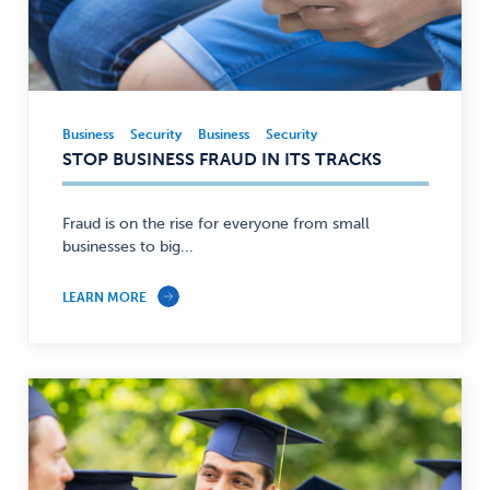
Business
Security
Business
Security
Business,
STOP BUSINESS FRAUD IN ITS TRACKS
Security
—
Fraud is on the rise for everyone from small
businesses to big...
LEARN MORE