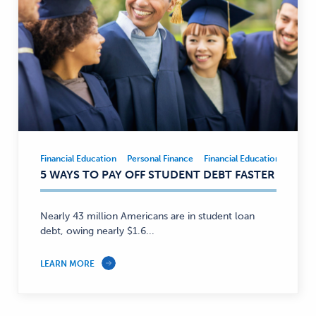
Financial Education
Personal Finance
Financial Education
Person
Financial
5 WAYS TO PAY OFF STUDENT DEBT FASTER
Education,
Personal
Finance
Nearly 43 million Americans are in student loan
—
debt, owing nearly $1.6...
LEARN MORE