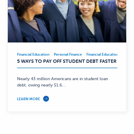
Financial Education
Personal Finance
Financial Education
Person
Financial
5 WAYS TO PAY OFF STUDENT DEBT FASTER
Education,
Personal
Finance
Nearly 43 million Americans are in student loan
—
debt, owing nearly $1.6...
LEARN MORE