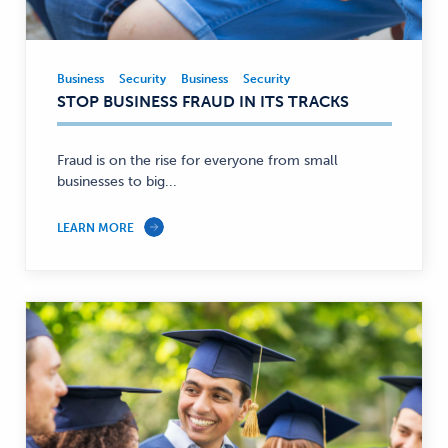
Business
Security
Business
Security
Business,
STOP BUSINESS FRAUD IN ITS TRACKS
Security
—
Fraud is on the rise for everyone from small
businesses to big...
LEARN MORE