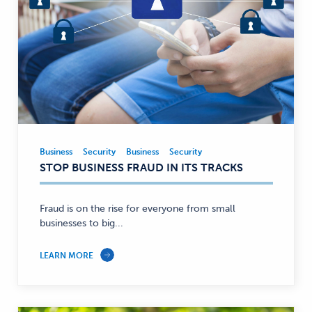
Business
Security
Business
Security
Business,
STOP BUSINESS FRAUD IN ITS TRACKS
Security
—
Fraud is on the rise for everyone from small
businesses to big...
LEARN MORE