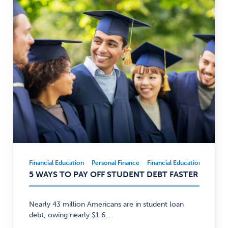
Financial Education
Personal Finance
Financial Education
Person
Financial
5 WAYS TO PAY OFF STUDENT DEBT FASTER
Education,
Personal
Finance
Nearly 43 million Americans are in student loan
—
debt, owing nearly $1.6...