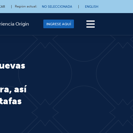
Región actual
:
CAR
|
NO SELECCIONADA
|
ENGLISH
riencia Origin
INGRESE AQUÍ
nuevas
a, así
tafas