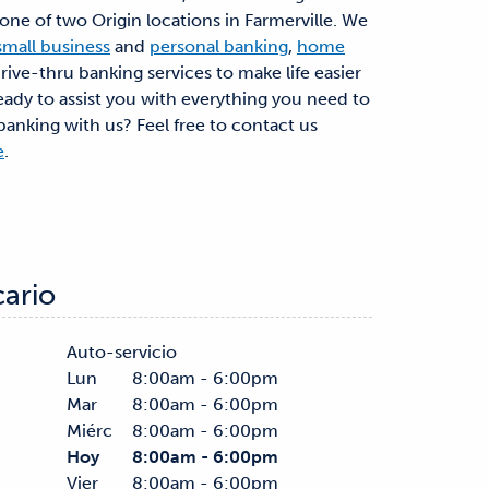
ne of two Origin locations in Farmerville. We
small business
and
personal banking
,
home
drive-thru banking services to make life easier
eady to assist you with everything you need to
 banking with us? Feel free to contact us
e
.
cario
Auto-servicio
Lun
8:00am - 6:00pm
Mar
8:00am - 6:00pm
Miérc
8:00am - 6:00pm
Hoy
8:00am - 6:00pm
Vier
8:00am - 6:00pm