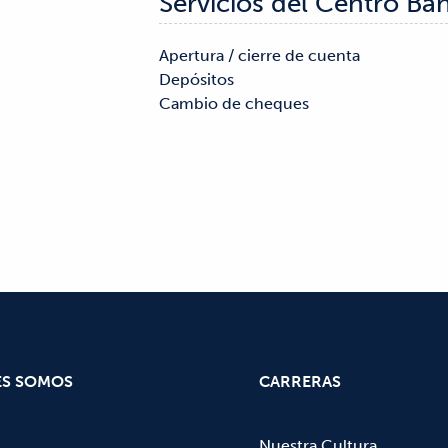
Servicios del Centro Ba
Apertura / cierre de cuenta

Cheques de caja

Depósitos

Cajas de seguridad

Cambio de cheques

ES SOMOS
CARRERAS
Nuestra Cultura