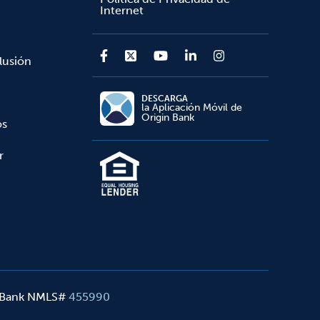
Internet
lusión
DESCARGA
la Aplicación Móvil de
Origin Bank
os
r
 Bank NMLS#
455990